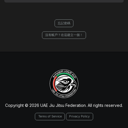
忘記密碼
沒有帳戶？在這建立一個！
Copyright © 2026 UAE Jiu Jitsu Federation. All rights reserved.
Terms of Service
Privacy Policy