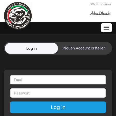
Official sponsor
Togg
navig
Neuen Account erstellen
Log in
Log in