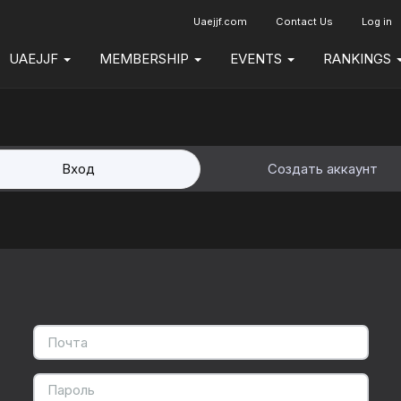
Uaejjf.com
Contact Us
Log in
UAEJJF
MEMBERSHIP
EVENTS
RANKINGS
Вход
Создать аккаунт