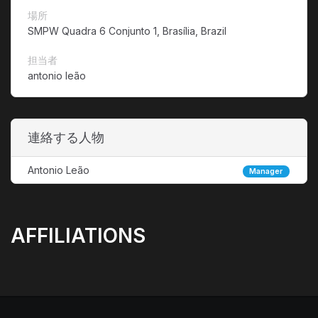
場所
SMPW Quadra 6 Conjunto 1, Brasília, Brazil
担当者
antonio leão
連絡する人物
Antonio Leão
Manager
AFFILIATIONS