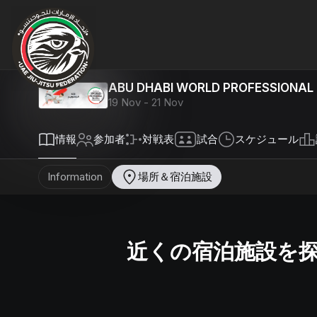
ABU DHABI WORLD PROFESSIONAL 
19 Nov - 21 Nov
情
報
参加者
対戦表
試合
スケジュール
Information
場所＆宿泊施設
近くの宿泊施設を探す AB