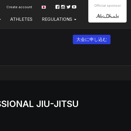
Official sponsor
Create account
ATHLETES
REGULATIONS
大会に申し込む
ONAL JIU-JITSU