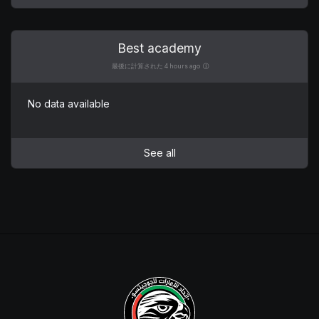
Best academy
最後に計算された 4 hours ago
No data available
See all