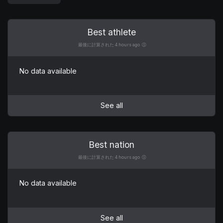
Best athlete
最後に計算された 4 hours ago
No data available
See all
Best nation
最後に計算された 4 hours ago
No data available
See all