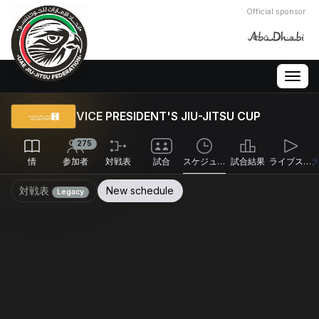
Official sponsor
Togg
navig
VICE PRESIDENT'S JIU-JITSU CUP
275
情
参加者
対戦表
試合
スケジュール
試合結果
ライブストリーム
対戦表
New schedule
Legacy