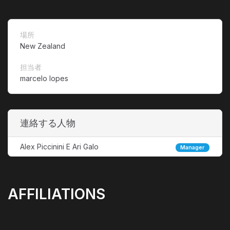
場所
New Zealand
担当者
marcelo lopes
連絡する人物
Alex Piccinini E Ari Galo
Manager
AFFILIATIONS