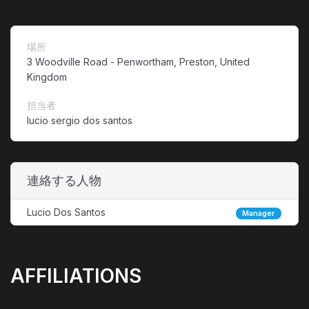
場所
3 Woodville Road - Penwortham, Preston, United
Kingdom
担当者
lucio sergio dos santos
連絡する人物
Lucio Dos Santos
Manager
AFFILIATIONS