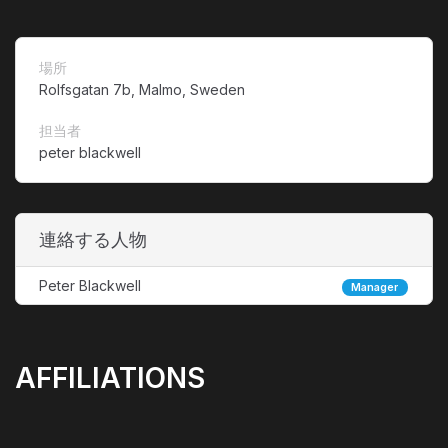
場所
Rolfsgatan 7b, Malmo, Sweden
担当者
peter blackwell
連絡する人物
Peter Blackwell
Manager
AFFILIATIONS