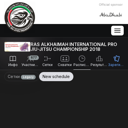
Official sponsor
Togg
navig
RAS ALKHAIMAH INTERNATIONAL PRO
JIU-JITSU CHAMPIONSHIP 2018
677
Инфо
Участники
Сетки
Схватки
Расписание
Результаты
Зарегистрироваться
Сетки
New schedule
Legacy