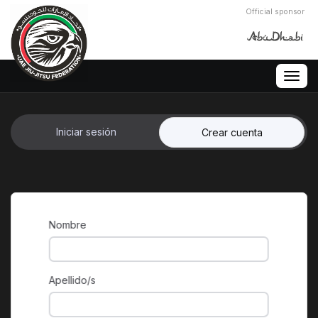
Official sponsor
Togg
navig
Iniciar sesión
Crear cuenta
Nombre
Apellido/s