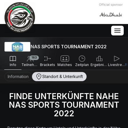
Official sponsor
Togg
navig
NAS SPORTS TOURNAMENT 2022
163
Info
Teilnehmer
Brackets
Matches
Zeitplan
Ergebnisse
Livestreams
Information
Standort & Unterkunft
FINDE UNTERKÜNFTE NAHE
NAS SPORTS TOURNAMENT
2022