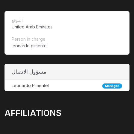
الموقع
United Arab Emirates
Person in charge
leonardo pimentel
مسؤول الاتصال
Leonardo Pimentel
Manager
AFFILIATIONS