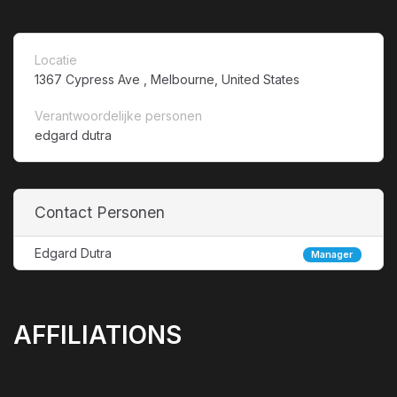
Locatie
1367 Cypress Ave , Melbourne, United States
Verantwoordelijke personen
edgard dutra
Contact Personen
Edgard Dutra
Manager
AFFILIATIONS