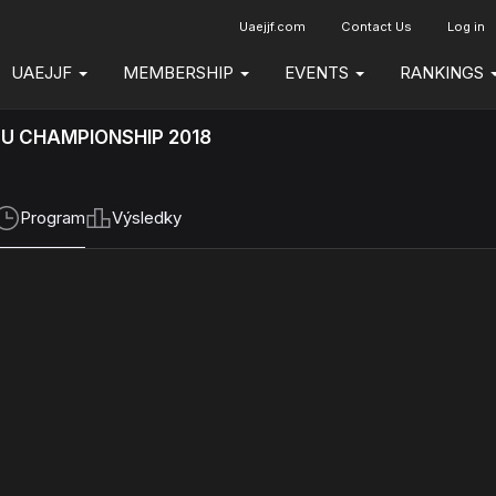
Uaejjf.com
Contact Us
Log in
UAEJJF
MEMBERSHIP
EVENTS
RANKINGS
SU CHAMPIONSHIP 2018
Program
Výsledky