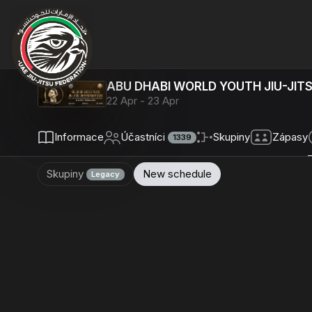
ABU DHABI WORLD YOUTH JIU-JIT
22 Apr - 23 Apr
Informace
Účastníci
Skupiny
Zápasy
1339
Skupiny
New schedule
Legacy