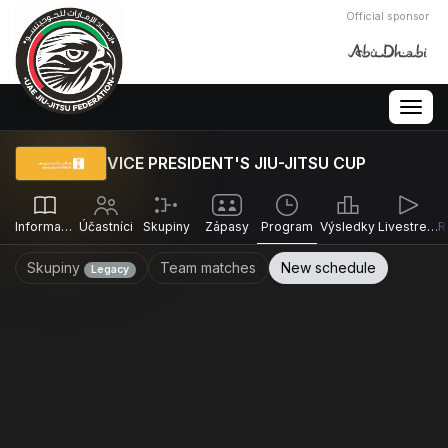
Official sponsor
Togg
navig
VICE PRESIDENT'S JIU-JITSU CUP
Informace
Účastníci
Skupiny
Zápasy
Program
Výsledky
Livestreams
Skupiny
Team matches
New schedule
Legacy