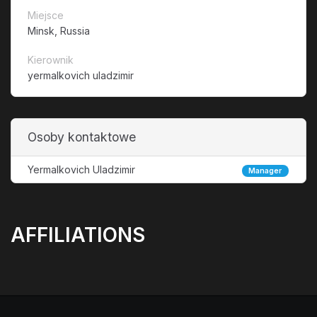
Miejsce
Minsk, Russia
Kierownik
yermalkovich uladzimir
Osoby kontaktowe
Yermalkovich Uladzimir
Manager
AFFILIATIONS