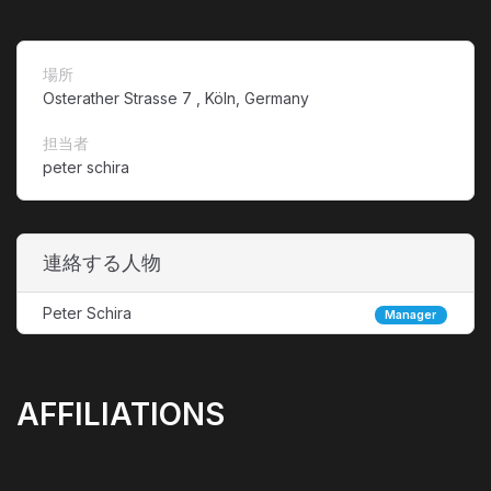
場所
Osterather Strasse 7 , Köln, Germany
担当者
peter schira
連絡する人物
Peter Schira
Manager
AFFILIATIONS